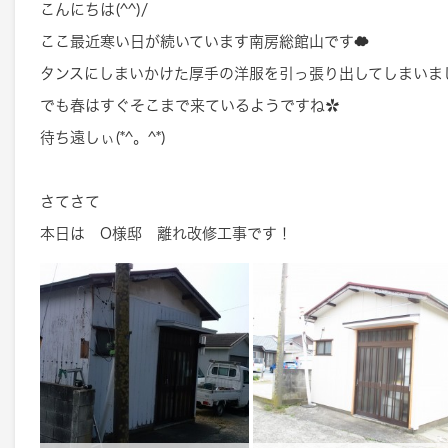
こんにちは(^^)/
ここ最近寒い日が続いています南房総館山です☁
タンスにしまいかけた厚手の洋服を引っ張り出してしまいま
でも春はすぐそこまで来ているようですね✿
待ち遠しぃ(*^。^*)
さてさて
本日は O様邸 離れ改修工事です！