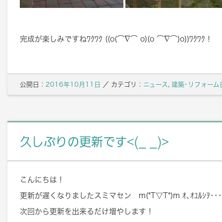
完成が楽しみですねﾜｸﾜｸ ((o(⌒∇⌒ o)(o ⌒∇⌒)o))ﾜｸﾜｸ！
公開日：
2016年10月11日
／
カテゴリ：
ニュース
,
建築･リフォーム
久しぶりの更新です<(_ _)>
こんにちは！
更新が遅くなりましたスミマセン m(*T▽T*)m ｵ､ｵﾕﾙｼｦ･･･
次回から更新を出来るだけ増やします！