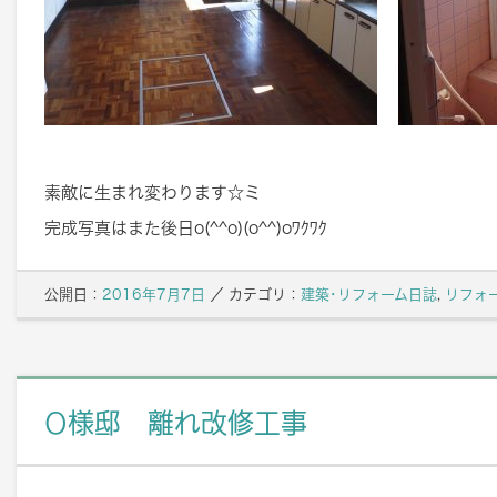
素敵に生まれ変わります☆ミ
完成写真はまた後日o(^^o)(o^^)oﾜｸﾜｸ
公開日：
2016年7月7日
／
カテゴリ：
建築･リフォーム日誌
,
リフォ
O様邸 離れ改修工事