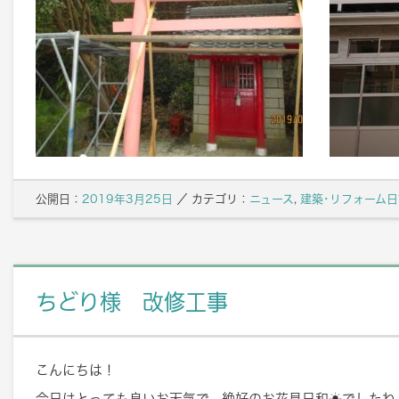
公開日：
2019年3月25日
／
カテゴリ：
ニュース
,
建築･リフォーム日
ちどり様 改修工事
こんにちは！
今日はとっても良いお天気で、絶好のお花見日和☀でしたね