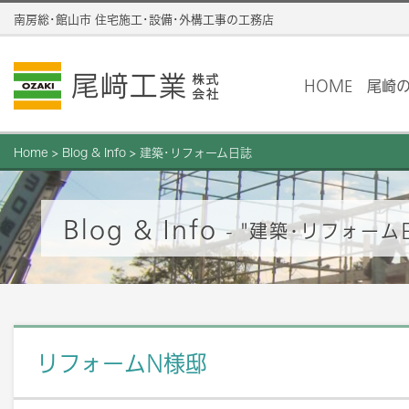
南房総･館山市 住宅施工･設備･外構工事の工務店
HOME
尾崎
Home
>
Blog & Info
>
建築･リフォーム日誌
Blog & Info
- "建築･リフォーム
リフォームN様邸