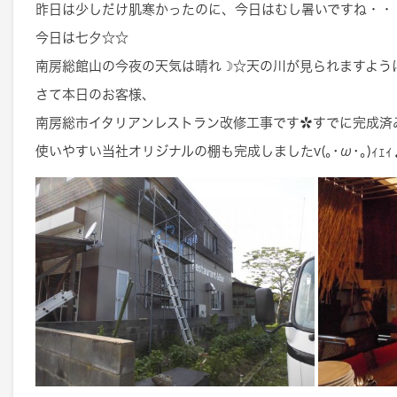
昨日は少しだけ肌寒かったのに、今日はむし暑いですね・・
今日は七夕☆☆
南房総館山の今夜の天気は晴れ☽☆天の川が見られますよう
さて本日のお客様、
南房総市イタリアンレストラン改修工事です✿すでに完成済
使いやすい当社オリジナルの棚も完成しましたv(｡･ω･｡)ｨｪｨ