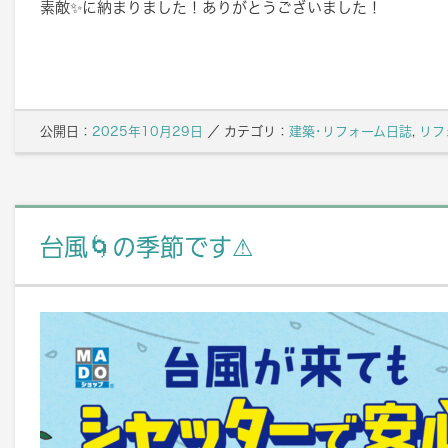
素敵✨に納まりました！ありがとうございました！
公開日：
2025年10月29日
／
カテゴリ：
建築･リフォーム日誌
,
リフ
台風🌀の季節です⚠