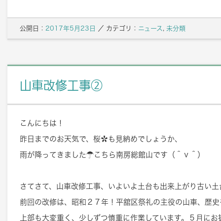
公開日：
2017年5月23日
／
カテゴリ：
ニュース
,
未分類
山車改修工事②
こんにちは！
昨日までのお天気で、桜✿も見納めでしょうか、
雨が降ってきました☂こちら南房総館山です（＾ｖ＾）
さてさて、山車改修工事、いよいよ土台も出来上がり古い土
前回の改修は、昭和２７年！平舘区祭礼の主役の山車、歴史
上部も大変重く、少しずつ慎重に作業しています。５月にお