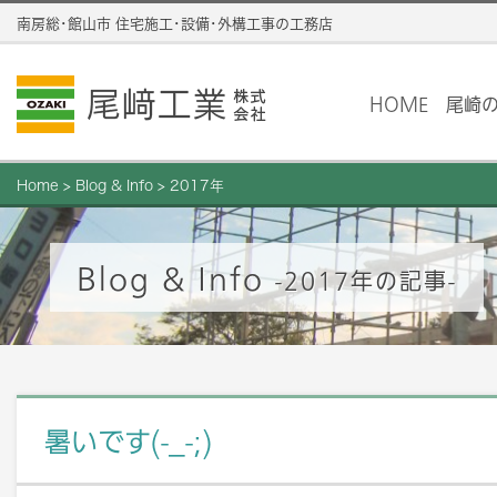
南房総･館山市 住宅施工･設備･外構工事の工務店
HOME
尾崎
Home
>
Blog & Info
>
2017年
Blog & Info
-2017年の記事-
暑いです(-_-;)