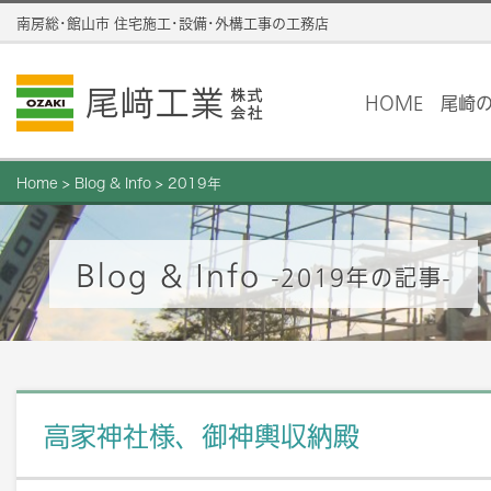
南房総･館山市 住宅施工･設備･外構工事の工務店
HOME
尾崎
Home
>
Blog & Info
>
2019年
Blog & Info
-2019年の記事-
高家神社様、御神輿収納殿