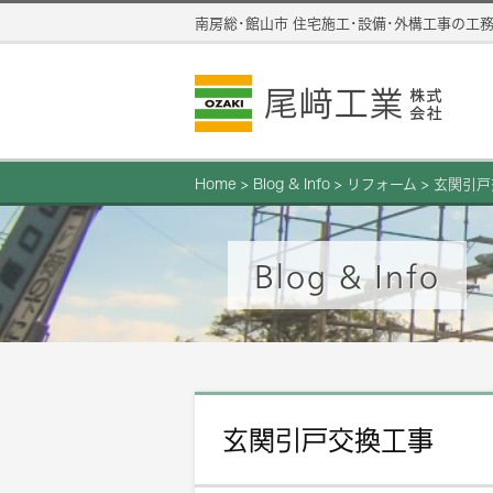
南房総･館山市 住宅施工･設備･外構工事の工
Home
>
Blog & Info
>
リフォーム
>
玄関引戸
Blog & Info
玄関引戸交換工事