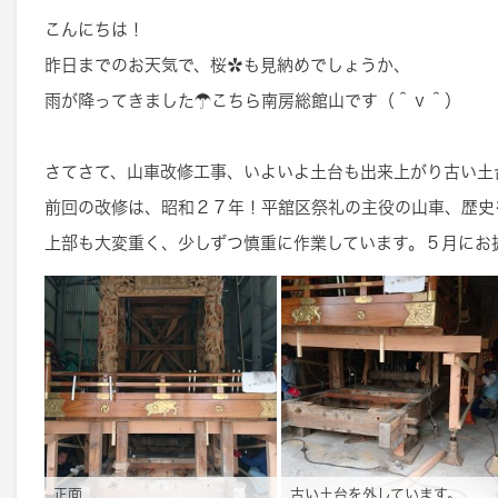
こんにちは！
昨日までのお天気で、桜✿も見納めでしょうか、
雨が降ってきました☂こちら南房総館山です（＾ｖ＾）
さてさて、山車改修工事、いよいよ土台も出来上がり古い土
前回の改修は、昭和２７年！平舘区祭礼の主役の山車、歴史
上部も大変重く、少しずつ慎重に作業しています。５月にお
正面
古い土台を外しています。