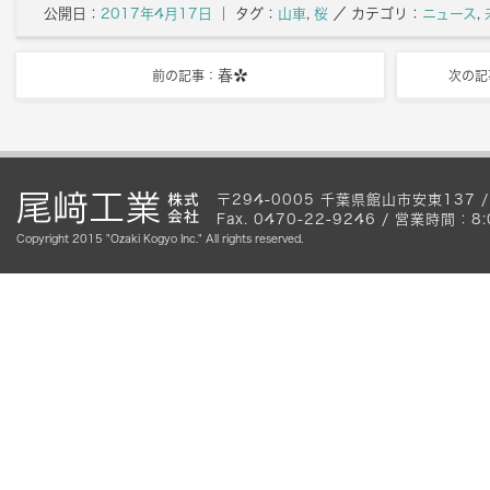
公開日：
2017年4月17日
｜ タグ：
山車
,
桜
／
カテゴリ：
ニュース
,
春✿
前の記事：
次の記
〒294-0005 千葉県館山市安東137 / Te
Fax. 0470-22-9246 / 営業時間
Copyright 2015 "Ozaki Kogyo Inc." All rights reserved.