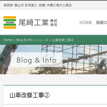
南房総･館山市 住宅施工･設備･外構工事の工務店
HOME
尾崎
Home
>
Blog & Info
>
ニュース
>
山車改修工事②
Blog & Info
山車改修工事②