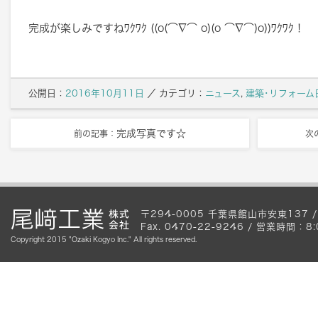
完成が楽しみですねﾜｸﾜｸ ((o(⌒∇⌒ o)(o ⌒∇⌒)o))ﾜｸﾜｸ！
公開日：
2016年10月11日
／
カテゴリ：
ニュース
,
建築･リフォーム
完成写真です☆
前の記事：
次
〒294-0005 千葉県館山市安東137 / Te
Fax. 0470-22-9246 / 営業時間
Copyright 2015 "Ozaki Kogyo Inc." All rights reserved.