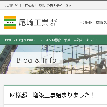
南房総･館山市 住宅施工･設備･外構工事の工務店
HOME
尾崎
Home
>
Blog & Info
>
ニュース
>
M様邸 増築工事始まりました！
Blog & Info
M様邸 増築工事始まりました！