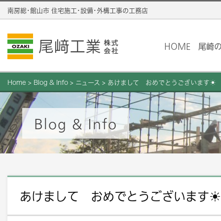
南房総･館山市 住宅施工･設備･外構工事の工務店
HOME
尾崎
Home
>
Blog & Info
>
ニュース
>
あけまして おめでとうございます☀
Blog & Info
あけまして おめでとうございます☀