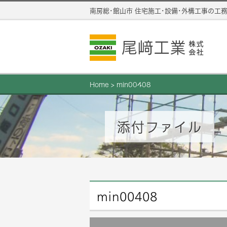
南房総･館山市 住宅施工･設備･外構工事の工
Home
>
min00408
添付ファイル
min00408