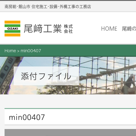
南房総･館山市 住宅施工･設備･外構工事の工務店
HOME
尾崎
Home
>
min00407
添付ファイル
min00407