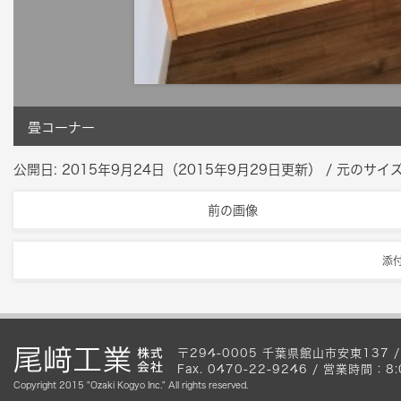
畳コーナー
公開日:
2015年9月24日
（
2015年9月29日
更新）
/ 元のサイズ
前の画像
添
〒294-0005 千葉県館山市安東137 / Te
Fax. 0470-22-9246 / 営業時間
Copyright 2015 "Ozaki Kogyo Inc." All rights reserved.