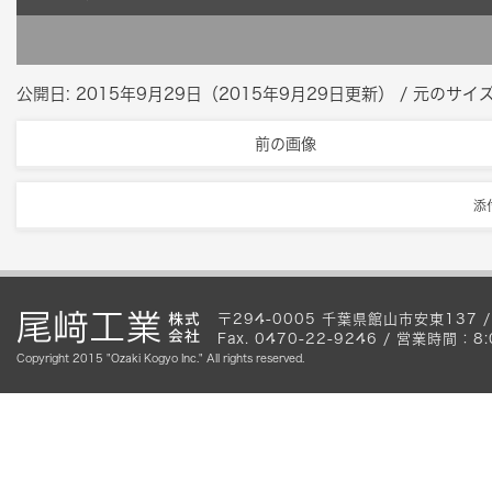
公開日:
2015年9月29日
（
2015年9月29日
更新）
/ 元のサイズ
前の画像
添
〒294-0005 千葉県館山市安東137 / Te
Fax. 0470-22-9246 / 営業時間
Copyright 2015 "Ozaki Kogyo Inc." All rights reserved.