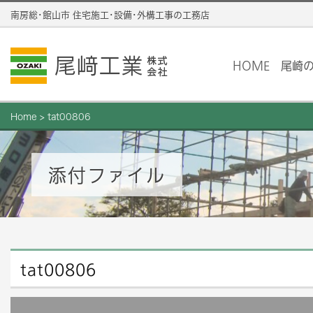
南房総･館山市 住宅施工･設備･外構工事の工務店
HOME
尾崎
Home
>
tat00806
添付ファイル
tat00806