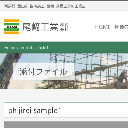
南房総･館山市 住宅施工･設備･外構工事の工務店
HOME
尾崎
Home
>
ph-jirei-sample1
添付ファイル
ph-jirei-sample1