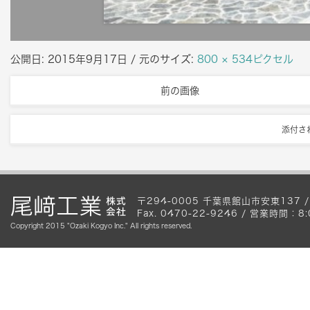
公開日:
2015年9月17日
/ 元のサイズ:
800 × 534ピクセル
前の画像
添付さ
〒294-0005 千葉県館山市安東137 / Te
Fax. 0470-22-9246 / 営業時間
Copyright 2015 "Ozaki Kogyo Inc." All rights reserved.