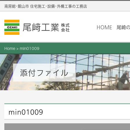
南房総･館山市 住宅施工･設備･外構工事の工務店
HOME
尾崎
Home
>
min01009
添付ファイル
min01009