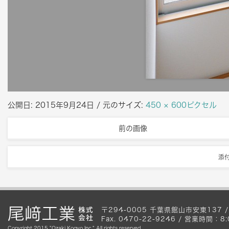
公開日:
2015年9月24日
/ 元のサイズ:
450 × 600ピクセル
前の画像
添
〒294-0005 千葉県館山市安東137 / Te
Fax. 0470-22-9246 / 営業時間
Copyright 2015 "Ozaki Kogyo Inc." All rights reserved.