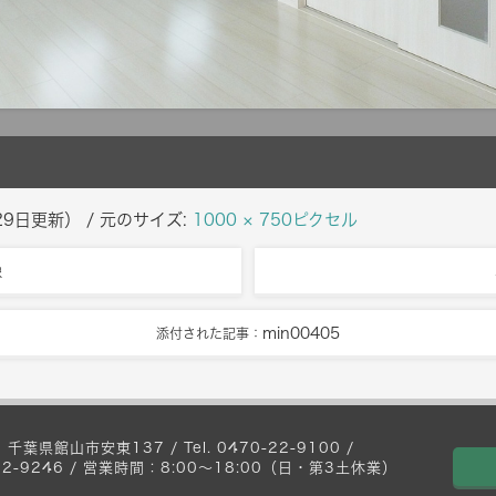
29日
更新）
/ 元のサイズ:
1000 × 750ピクセル
像
min00405
添付された記事：
 千葉県館山市安東137 / Tel. 0470-22-9100 /
0-22-9246 / 営業時間：8:00〜18:00（日・第3土休業）