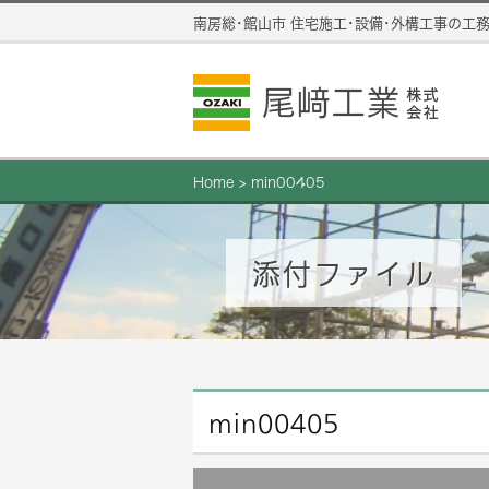
南房総･館山市 住宅施工･設備･外構工事の工
Home
>
min00405
添付ファイル
min00405