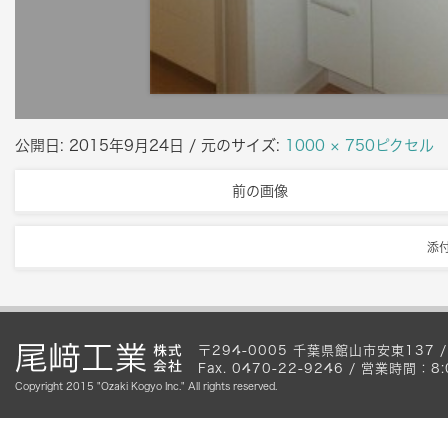
公開日:
2015年9月24日
/ 元のサイズ:
1000 × 750ピクセル
前の画像
添
〒294-0005 千葉県館山市安東137 / Te
Fax. 0470-22-9246 / 営業時間
Copyright 2015 "Ozaki Kogyo Inc." All rights reserved.