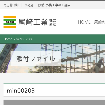
南房総･館山市 住宅施工･設備･外構工事の工務店
HOME
尾崎
Home
>
min00203
添付ファイル
min00203