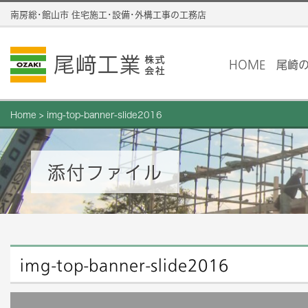
南房総･館山市 住宅施工･設備･外構工事の工務店
HOME
尾崎
Home
>
img-top-banner-slide2016
添付ファイル
img-top-banner-slide2016