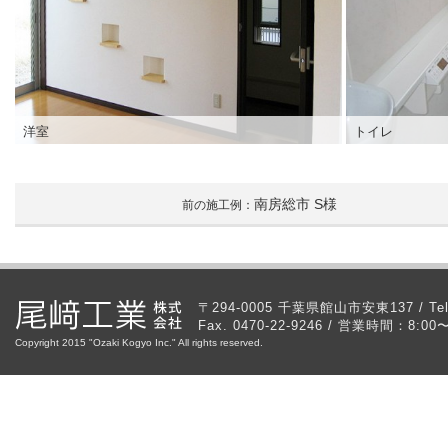
洋室
トイレ
南房総市 S様
前の施工例：
〒294-0005 千葉県館山市安東137 / Tel. 
Fax. 0470-22-9246 / 営業時間：8
Copyright 2015 "Ozaki Kogyo Inc." All rights reserved.