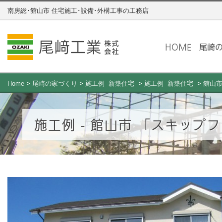
南房総･館山市 住宅施工･設備･外構工事の工務店
HOME
尾崎
Home
>
尾崎の家づくり
>
施工例 -新築住宅-
>
施工例 -新築住宅-
>
館山市
施工例 - 館山市 「スキップ