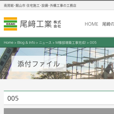
南房総･館山市 住宅施工･設備･外構工事の工務店
HOME
尾崎
Home
>
Blog & Info
>
ニュース
>
M様邸増築工事完成!
>
005
添付ファイル
005