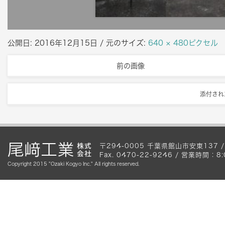
公開日:
2016年12月15日
/ 元のサイズ:
640 × 480ピクセル
前の画像
添付され
〒294-0005 千葉県館山市安東137 / Te
Fax. 0470-22-9246 / 営業時間
Copyright 2015 "Ozaki Kogyo Inc." All rights reserved.